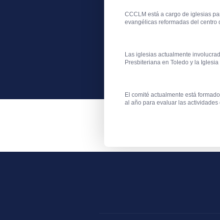
CCCLM está a cargo de iglesias para
evangélicas reformadas del centro
Las iglesias actualmente involucrad
Presbiteriana en Toledo y la Iglesia
El comité actualmente está formado 
al año para evaluar las actividades 