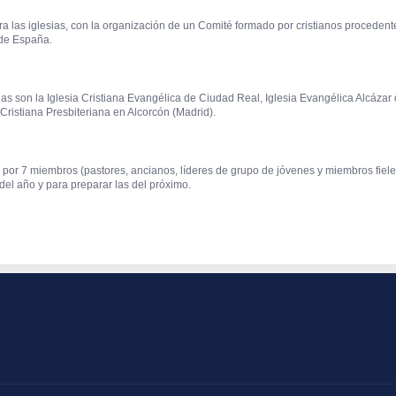
 las iglesias, con la organización de un Comité formado por cristianos procedente
 de España.
as son la Iglesia Cristiana Evangélica de Ciudad Real, Iglesia Evangélica Alcázar 
 Cristiana Presbiteriana en Alcorcón (Madrid).
por 7 miembros (pastores, ancianos, líderes de grupo de jóvenes y miembros fiele
del año y para preparar las del próximo.