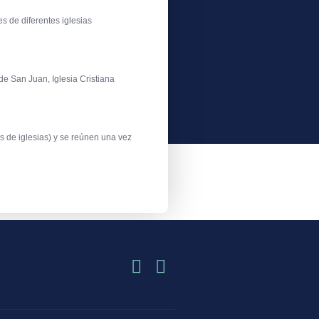
s de diferentes iglesias
de San Juan, Iglesia Cristiana
s de iglesias) y se reúnen una vez